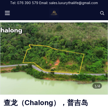
Tel: 076 390 579 Email: sales.luxurythailife@gmail.com
1/4
查龙（Chalong），普吉岛