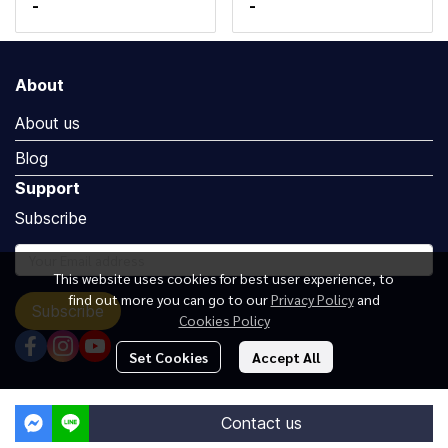
-
-
About
About us
Blog
Support
Subscribe
This website uses cookies for best user experience, to
find out more you can go to our
Privacy Policy
and
Subscribe
Cookies Policy
Set Cookies
Accept All
Copyright by Luxuryoceangroup.com
Contact us
Powered By
MakeWebEasy