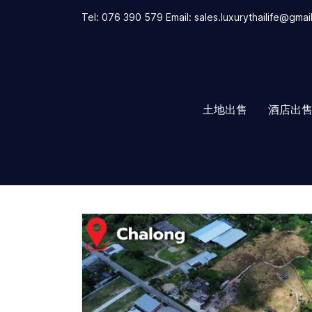
Tel: 076 390 579 Email: sales.luxurythailife@gmai
土地出售
酒店出