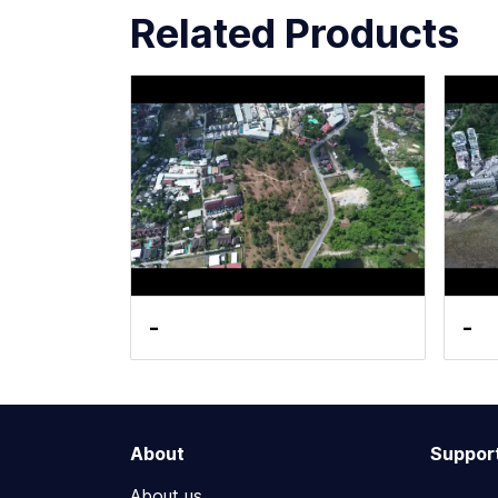
Related Products
-
-
About
Suppor
About us