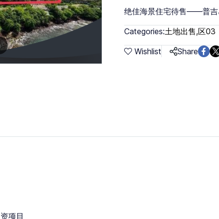
绝佳海景住宅待售——普吉
Categories:
土地出售
,
区03
m
Wishlist
Share
投资项目