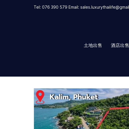
Tel: 076 390 579 Email: sales.luxurythailife@gmai
土地出售
酒店出